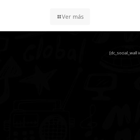
Ver más
[dc_social_wall 