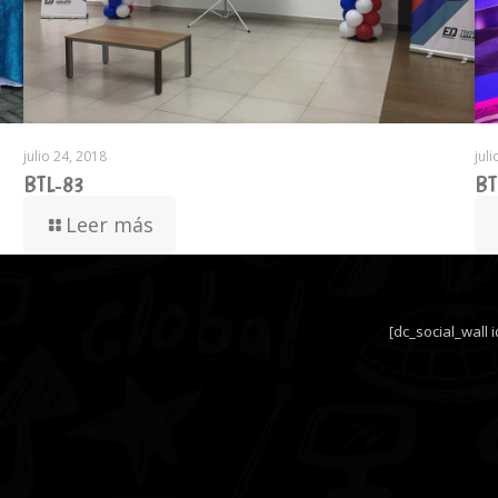
julio 24, 2018
jul
BTL-83
BT
Leer más
[dc_social_wall 