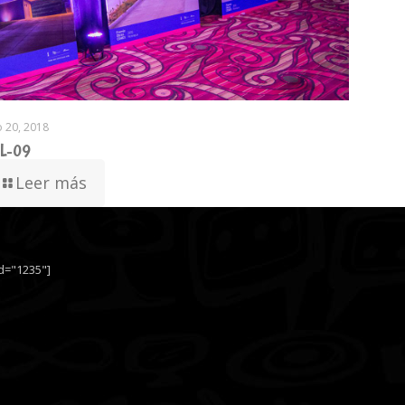
io 20, 2018
L-09
Leer más
id="1235"]