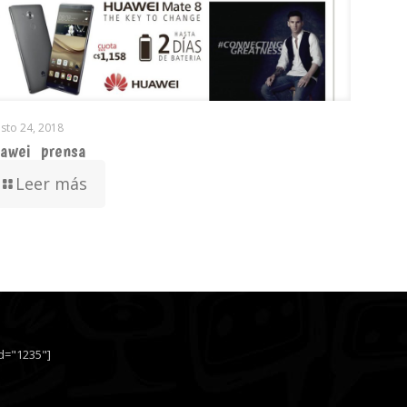
sto 24, 2018
awei_prensa
Leer más
id="1235"]