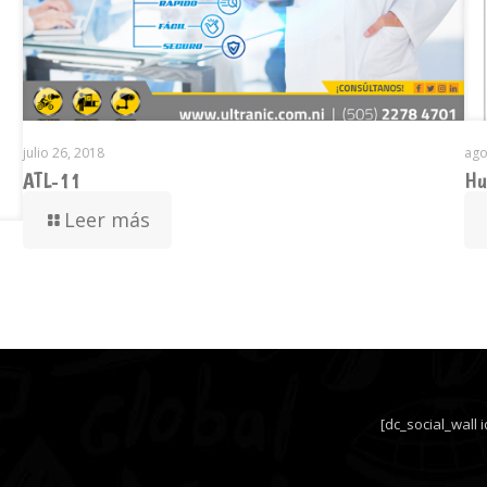
julio 26, 2018
ago
ATL-11
Hu
Leer más
[dc_social_wall 